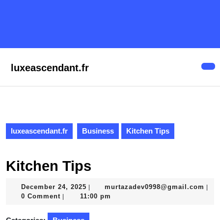
Skip
to
content
Skip
to
content
luxeascendant.fr
Op
But
luxeascendant.fr
Business
Kitchen Tips
Kitchen Tips
December
mur
December 24, 2025
murtazadev0998@gmail.com
|
|
24,
0 Comment
11:00 pm
|
2025