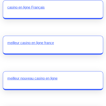
casino en ligne Français
meilleur casino en ligne france
meilleur nouveau casino en ligne