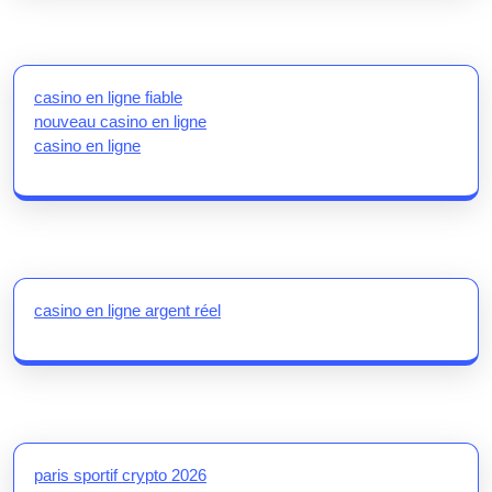
casino en ligne fiable
nouveau casino en ligne
casino en ligne
casino en ligne argent réel
paris sportif crypto 2026