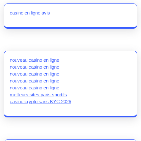
casino en ligne avis
nouveau casino en ligne
nouveau casino en ligne
nouveau casino en ligne
nouveau casino en ligne
nouveau casino en ligne
meilleurs sites paris sportifs
casino crypto sans KYC 2026