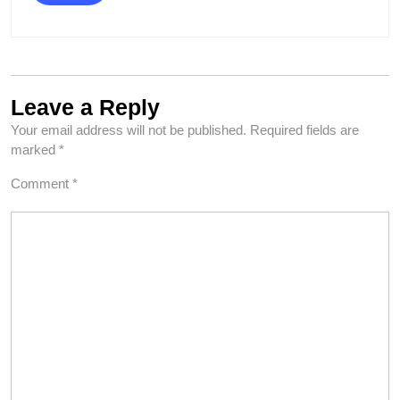
Leave a Reply
Your email address will not be published.
Required fields are
marked
*
Comment
*