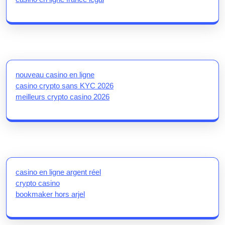
nouveau casino en ligne
casino crypto sans KYC 2026
meilleurs crypto casino 2026
casino en ligne argent réel
crypto casino
bookmaker hors arjel