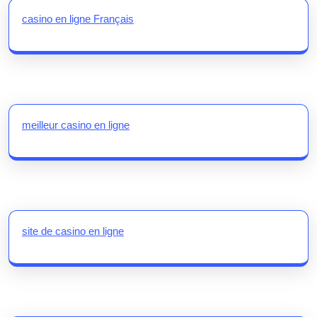
casino en ligne Français
meilleur casino en ligne
site de casino en ligne