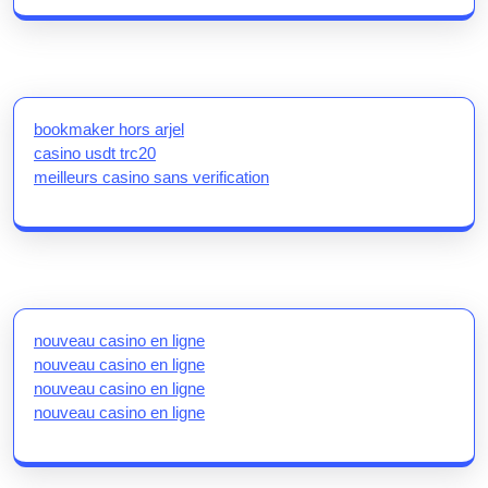
bookmaker hors arjel
casino usdt trc20
meilleurs casino sans verification
nouveau casino en ligne
nouveau casino en ligne
nouveau casino en ligne
nouveau casino en ligne