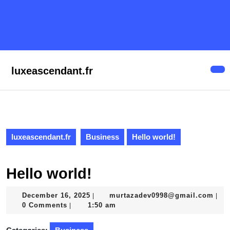
Skip
to
content
Skip
to
content
luxeascendant.fr
Op
But
luxeascendant.fr
Business
Hello world!
Hello world!
December
mur
December 16, 2025
murtazadev0998@gmail.com
|
|
16,
0 Comments
1:50 am
|
2025