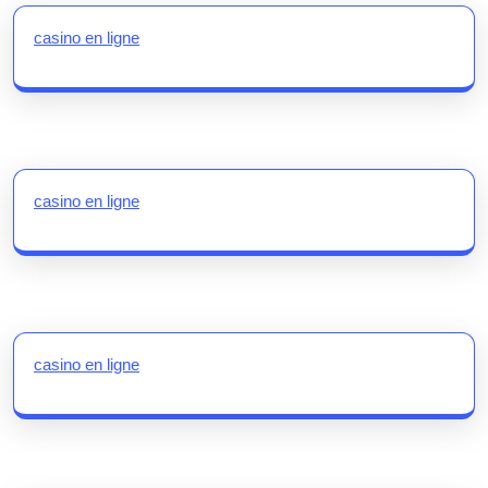
casino en ligne
casino en ligne
casino en ligne