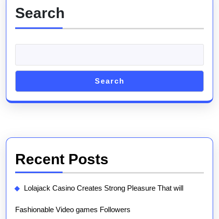
Search
Search
Recent Posts
Lolajack Casino Creates Strong Pleasure That will
Fashionable Video games Followers