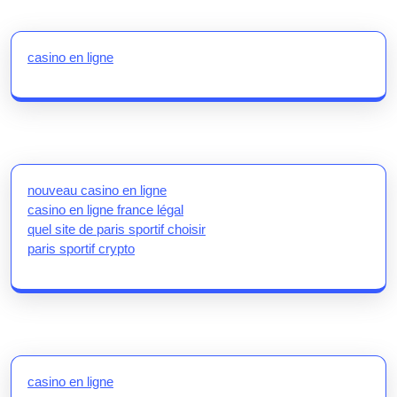
casino en ligne
nouveau casino en ligne
casino en ligne france légal
quel site de paris sportif choisir
paris sportif crypto
casino en ligne